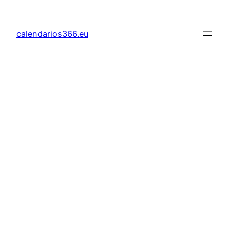
Saltar
al
calendarios366.eu
contenido