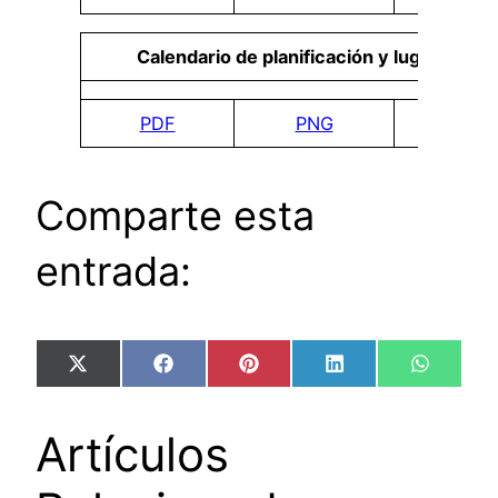
Calendario de planificación y lugar para 
PDF
PNG
DO
Comparte esta
entrada:
Compartir
Compartir
Compartir
Compartir
Compart
X
Facebook
Pinterest
LinkedIn
WhatsA
en
en
en
en
en
(Twitter)
Artículos