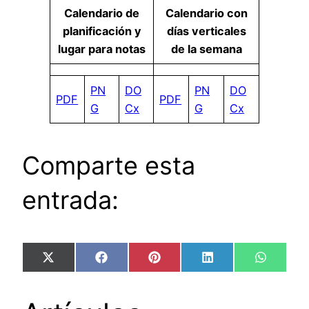
Calendario de
Calendario con
planificación y
días verticales
lugar para notas
de la semana
PN
DO
PN
DO
PDF
PDF
G
Cx
G
Cx
Comparte esta
entrada:
Compartir
Compartir
Compartir
Compartir
Compart
X
Facebook
Pinterest
LinkedIn
WhatsA
en
en
en
en
en
(Twitter)