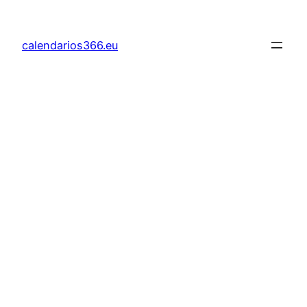
Saltar
al
calendarios366.eu
contenido