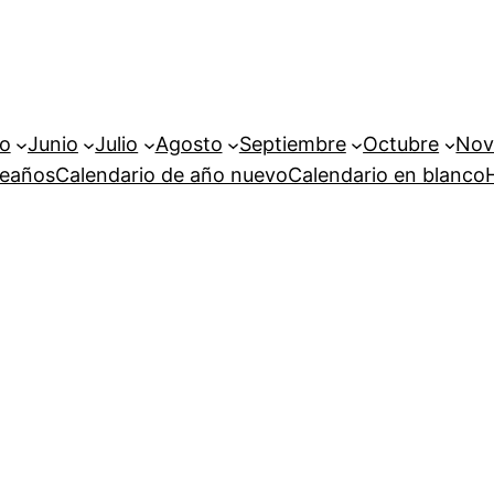
o
Junio
Julio
Agosto
Septiembre
Octubre
Nov
leaños
Calendario de año nuevo
Calendario en blanco