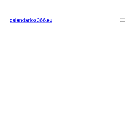
Saltar
al
calendarios366.eu
contenido