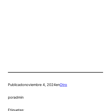
Publicado
noviembre 4, 2024
en
Otro
por
admin
Etiquetas: