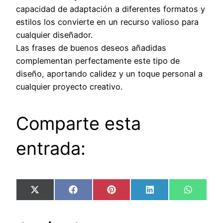
capacidad de adaptación a diferentes formatos y
estilos los convierte en un recurso valioso para
cualquier diseñador.
Las frases de buenos deseos añadidas
complementan perfectamente este tipo de
diseño, aportando calidez y un toque personal a
cualquier proyecto creativo.
Comparte esta
entrada:
Compartir
Compartir
Compartir
Compartir
Compart
X
Facebook
Pinterest
LinkedIn
WhatsA
en
en
en
en
en
(Twitter)